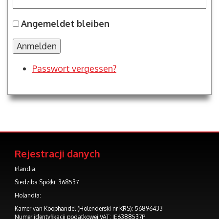
Angemeldet bleiben
Anmelden
Passwort vergessen?
Rejestracji danych
Irlandia:
Siedziba Spółki: 368537
Holandia:
Kamer van Koophandel (Holenderski nr KRS): 56896433
Numer identyfikacji podatkowej VAT: IE6388537P