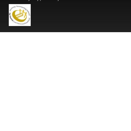
Adres biura
Greenogue Business Park,
Unit 200 Office 8
Rathcoole, County Dublin,
Ireland
Privacy- en cookiestatement
Privacy- en cookiestatement
Dane kontaktowe
Irlandia:
Dyrektor: Ms. Joanna Maciejewicz
Tel./Fax: +353(0)19011725
Email: joanna@mp-logistics.eu