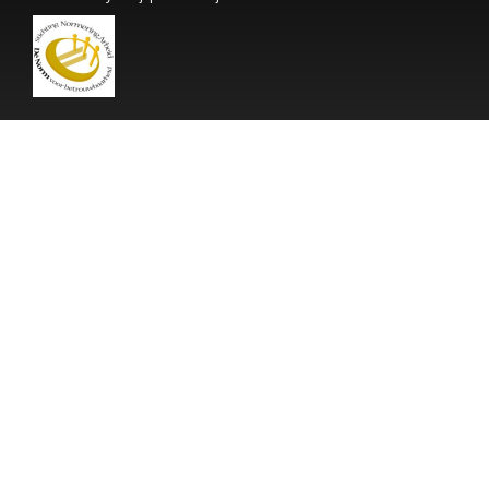
Adres biura
Greenogue Business Park,
Unit 200 Office 8
Rathcoole, County Dublin,
Ireland
Privacy- en cookiestatement
Privacy- en cookiestatement
Dane kontaktowe
Irlandia:
Dyrektor: Ms. Joanna Maciejewicz
Tel./Fax: +353(0)19011725
Email: joanna@mp-logistics.eu