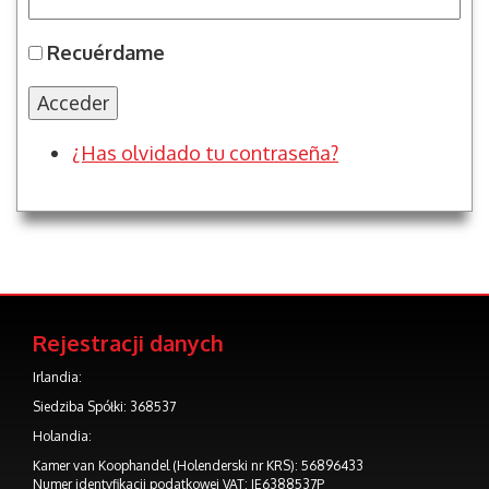
Recuérdame
Acceder
¿Has olvidado tu contraseña?
Rejestracji danych
Irlandia:
Siedziba Spółki: 368537
Holandia:
Kamer van Koophandel (Holenderski nr KRS): 56896433
Numer identyfikacji podatkowej VAT: IE6388537P