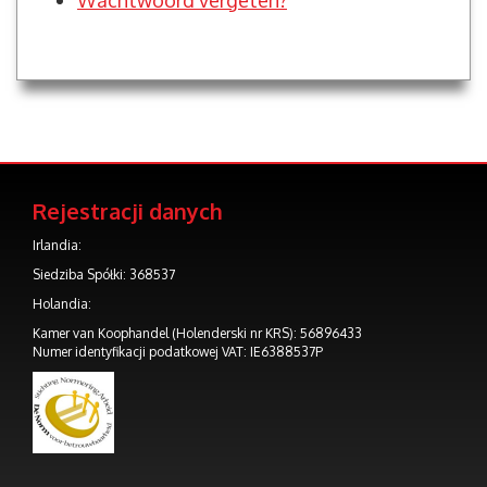
Wachtwoord vergeten?
Rejestracji danych
Irlandia:
Siedziba Spółki: 368537
Holandia:
Kamer van Koophandel (Holenderski nr KRS): 56896433
Numer identyfikacji podatkowej VAT: IE6388537P